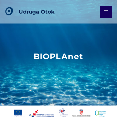
Skip
Main
to
Udruga Otok
content
Men
BIOPLAnet