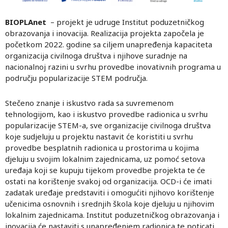
BIOPLAnet
– projekt je udruge Institut poduzetničkog
obrazovanja i inovacija. Realizacija projekta započela je
početkom 2022. godine sa ciljem unapređenja kapaciteta
organizacija civilnoga društva i njihove suradnje na
nacionalnoj razini u svrhu provedbe inovativnih programa u
području popularizacije STEM područja.
Stečeno znanje i iskustvo rada sa suvremenom
tehnologijom, kao i iskustvo provedbe radionica u svrhu
popularizacije STEM-a, sve organizacije civilnoga društva
koje sudjeluju u projektu nastavit će koristiti u svrhu
provedbe besplatnih radionica u prostorima u kojima
djeluju u svojim lokalnim zajednicama, uz pomoć setova
uređaja koji se kupuju tijekom provedbe projekta te će
ostati na korištenje svakoj od organizacija. OCD-i će imati
zadatak uređaje predstaviti i omogućiti njihovo korištenje
učenicima osnovnih i srednjih škola koje djeluju u njihovim
lokalnim zajednicama. Institut poduzetničkog obrazovanja i
inovacija će nastaviti s unapređenjem radionica te poticati